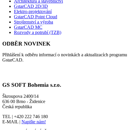
Architektura a stavebnictví
GstarCAD 2D/3D
Elektro-projektování
GstarCAD Point Cloud
Strojírenství a výroba
GstarCAD MC
Rozvody a potrubí (TZB)
ODBĚR NOVINEK
Přihlášení k odběru informací o novinkách a aktualizacích programu
GstarCAD.
GS SOFT Bohemia s.r.o.
Škroupova 2400/14
636 00 Brno - Židenice
Česká republika
TEL | +420 222 746 180
E-MAIL |
Napište nám!