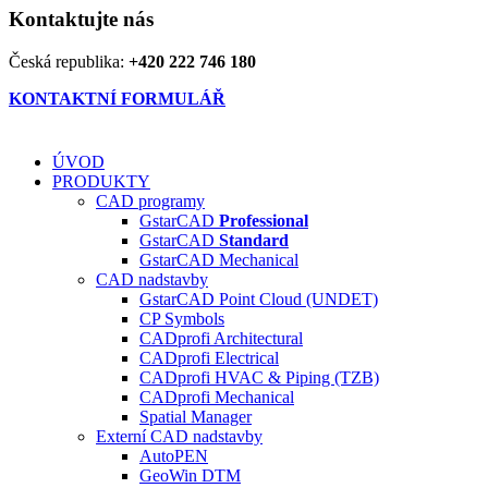
Kontaktujte nás
Česká republika:
+420 222 746 180
KONTAKTNÍ FORMULÁŘ
ÚVOD
PRODUKTY
CAD programy
GstarCAD
Professional
GstarCAD
Standard
GstarCAD Mechanical
CAD nadstavby
GstarCAD Point Cloud (UNDET)
CP Symbols
CADprofi Architectural
CADprofi Electrical
CADprofi HVAC & Piping (TZB)
CADprofi Mechanical
Spatial Manager
Externí CAD nadstavby
AutoPEN
GeoWin DTM