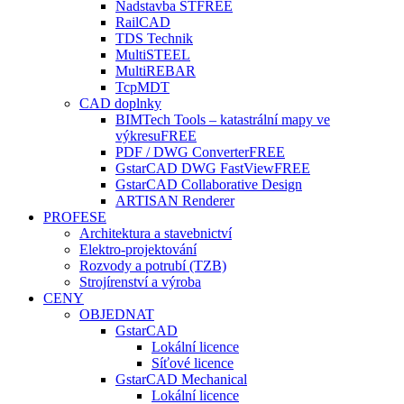
Nadstavba ST
FREE
RailCAD
TDS Technik
MultiSTEEL
MultiREBAR
TcpMDT
CAD doplnky
BIMTech Tools – katastrální mapy ve
výkresu
FREE
PDF / DWG Converter
FREE
GstarCAD DWG FastView
FREE
GstarCAD Collaborative Design
ARTISAN Renderer
PROFESE
Architektura a stavebnictví
Elektro-projektování
Rozvody a potrubí (TZB)
Strojírenství a výroba
CENY
OBJEDNAT
GstarCAD
Lokální licence
Síťové licence
GstarCAD Mechanical
Lokální licence