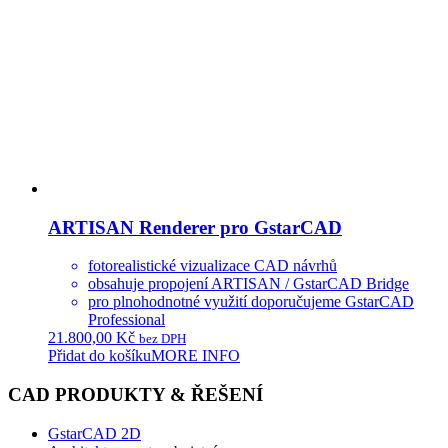
ARTISAN Renderer pro GstarCAD
fotorealistické vizualizace CAD návrhů
obsahuje propojení ARTISAN / GstarCAD Bridge
pro plnohodnotné využití doporučujeme GstarCAD
Professional
21.800,00
Kč
bez DPH
Přidat do košíku
MORE INFO
CAD PRODUKTY & ŘEŠENÍ
GstarCAD 2D