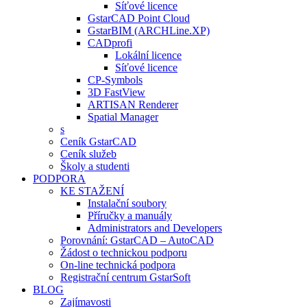
Síťové licence
GstarCAD Point Cloud
GstarBIM (ARCHLine.XP)
CADprofi
Lokální licence
Síťové licence
CP-Symbols
3D FastView
ARTISAN Renderer
Spatial Manager
s
Ceník GstarCAD
Ceník služeb
Školy a studenti
PODPORA
KE STAŽENÍ
Instalační soubory
Příručky a manuály
Administrators and Developers
Porovnání: GstarCAD – AutoCAD
Žádost o technickou podporu
On-line technická podpora
Registrační centrum GstarSoft
BLOG
Zajímavosti