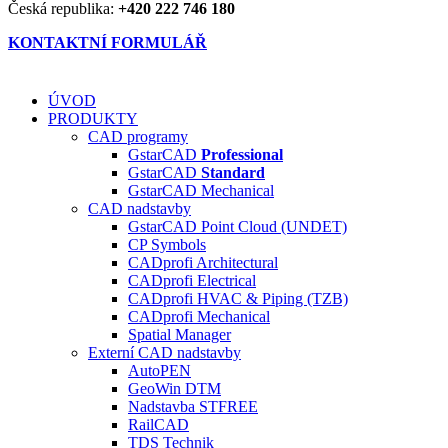
Česká republika:
+420 222 746 180
KONTAKTNÍ FORMULÁŘ
ÚVOD
PRODUKTY
CAD programy
GstarCAD
Professional
GstarCAD
Standard
GstarCAD Mechanical
CAD nadstavby
GstarCAD Point Cloud (UNDET)
CP Symbols
CADprofi Architectural
CADprofi Electrical
CADprofi HVAC & Piping (TZB)
CADprofi Mechanical
Spatial Manager
Externí CAD nadstavby
AutoPEN
GeoWin DTM
Nadstavba ST
FREE
RailCAD
TDS Technik