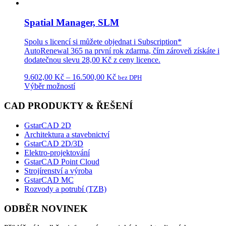
Spatial Manager, SLM
Spolu s licencí si můžete objednat i
Subscription*
AutoRenewal 365
na první rok
zdarma
, čím zároveň získáte i
dodatečnou
slevu 28,00 Kč
z ceny licence.
9.602,00
Kč
–
16.500,00
Kč
bez DPH
Výběr možností
CAD PRODUKTY & ŘEŠENÍ
GstarCAD 2D
Architektura a stavebnictví
GstarCAD 2D/3D
Elektro-projektování
GstarCAD Point Cloud
Strojírenství a výroba
GstarCAD MC
Rozvody a potrubí (TZB)
ODBĚR NOVINEK