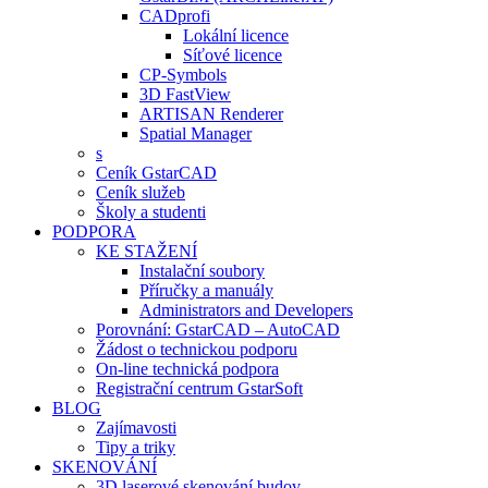
CADprofi
Lokální licence
Síťové licence
CP-Symbols
3D FastView
ARTISAN Renderer
Spatial Manager
s
Ceník GstarCAD
Ceník služeb
Školy a studenti
PODPORA
KE STAŽENÍ
Instalační soubory
Příručky a manuály
Administrators and Developers
Porovnání: GstarCAD – AutoCAD
Žádost o technickou podporu
On-line technická podpora
Registrační centrum GstarSoft
BLOG
Zajímavosti
Tipy a triky
SKENOVÁNÍ
3D laserové skenování budov