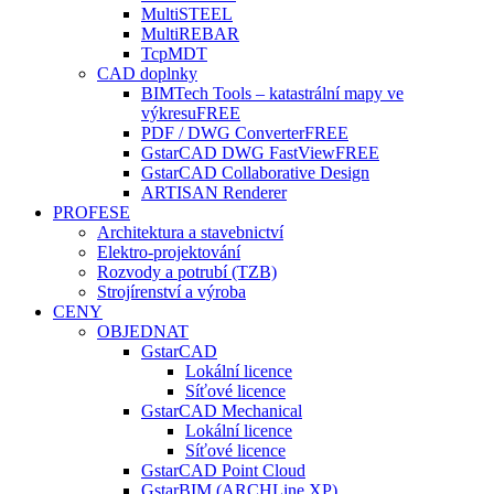
MultiSTEEL
MultiREBAR
TcpMDT
CAD doplnky
BIMTech Tools – katastrální mapy ve
výkresu
FREE
PDF / DWG Converter
FREE
GstarCAD DWG FastView
FREE
GstarCAD Collaborative Design
ARTISAN Renderer
PROFESE
Architektura a stavebnictví
Elektro-projektování
Rozvody a potrubí (TZB)
Strojírenství a výroba
CENY
OBJEDNAT
GstarCAD
Lokální licence
Síťové licence
GstarCAD Mechanical
Lokální licence
Síťové licence
GstarCAD Point Cloud
GstarBIM (ARCHLine.XP)