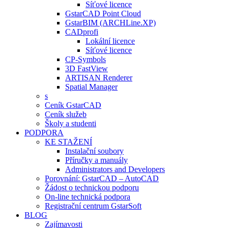
Síťové licence
GstarCAD Point Cloud
GstarBIM (ARCHLine.XP)
CADprofi
Lokální licence
Síťové licence
CP-Symbols
3D FastView
ARTISAN Renderer
Spatial Manager
s
Ceník GstarCAD
Ceník služeb
Školy a studenti
PODPORA
KE STAŽENÍ
Instalační soubory
Příručky a manuály
Administrators and Developers
Porovnání: GstarCAD – AutoCAD
Žádost o technickou podporu
On-line technická podpora
Registrační centrum GstarSoft
BLOG
Zajímavosti