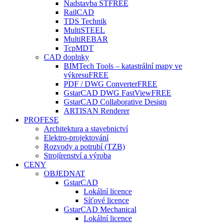
Nadstavba ST
FREE
RailCAD
TDS Technik
MultiSTEEL
MultiREBAR
TcpMDT
CAD doplnky
BIMTech Tools – katastrální mapy ve
výkresu
FREE
PDF / DWG Converter
FREE
GstarCAD DWG FastView
FREE
GstarCAD Collaborative Design
ARTISAN Renderer
PROFESE
Architektura a stavebnictví
Elektro-projektování
Rozvody a potrubí (TZB)
Strojírenství a výroba
CENY
OBJEDNAT
GstarCAD
Lokální licence
Síťové licence
GstarCAD Mechanical
Lokální licence