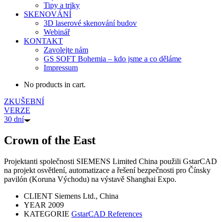
Tipy a triky
SKENOVÁNÍ
3D laserové skenování budov
Webinář
KONTAKT
Zavolejte nám
GS SOFT Bohemia – kdo jsme a co děláme
Impressum
No products in cart.
ZKUŠEBNÍ
VERZE
30 dní
Crown of the East
Projektanti společnosti SIEMENS Limited China použili GstarCAD
na projekt osvětlení, automatizace a řešení bezpečnosti pro Čínsky
pavilón (Koruna Východu) na výstavě Shanghai Expo.
CLIENT
Siemens Ltd., China
YEAR
2009
KATEGORIE
GstarCAD References