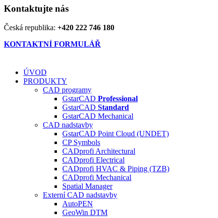
Kontaktujte nás
Česká republika:
+420 222 746 180
KONTAKTNÍ FORMULÁŘ
ÚVOD
PRODUKTY
CAD programy
GstarCAD
Professional
GstarCAD
Standard
GstarCAD Mechanical
CAD nadstavby
GstarCAD Point Cloud (UNDET)
CP Symbols
CADprofi Architectural
CADprofi Electrical
CADprofi HVAC & Piping (TZB)
CADprofi Mechanical
Spatial Manager
Externí CAD nadstavby
AutoPEN
GeoWin DTM