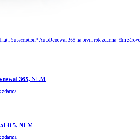
dnat i
Subscription* AutoRenewal 365
na první rok
zdarma
, čím zárov
Renewal 365, NLM
ok zdarma
wal 365, NLM
ok zdarma