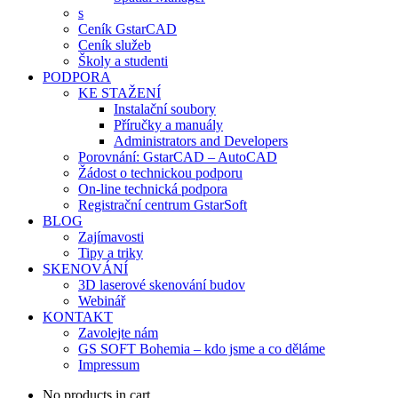
s
Ceník GstarCAD
Ceník služeb
Školy a studenti
PODPORA
KE STAŽENÍ
Instalační soubory
Příručky a manuály
Administrators and Developers
Porovnání: GstarCAD – AutoCAD
Žádost o technickou podporu
On-line technická podpora
Registrační centrum GstarSoft
BLOG
Zajímavosti
Tipy a triky
SKENOVÁNÍ
3D laserové skenování budov
Webinář
KONTAKT
Zavolejte nám
GS SOFT Bohemia – kdo jsme a co děláme
Impressum
No products in cart.