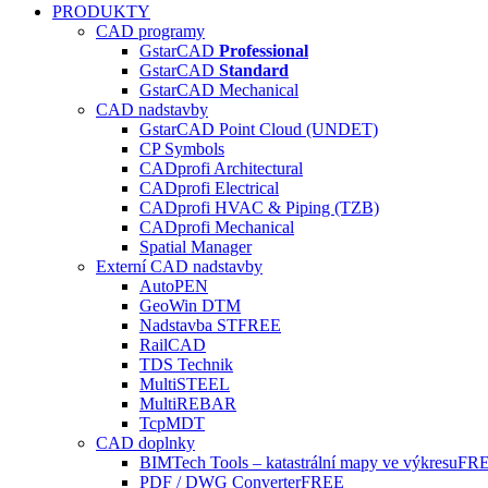
PRODUKTY
CAD programy
GstarCAD
Professional
GstarCAD
Standard
GstarCAD Mechanical
CAD nadstavby
GstarCAD Point Cloud (UNDET)
CP Symbols
CADprofi Architectural
CADprofi Electrical
CADprofi HVAC & Piping (TZB)
CADprofi Mechanical
Spatial Manager
Externí CAD nadstavby
AutoPEN
GeoWin DTM
Nadstavba ST
FREE
RailCAD
TDS Technik
MultiSTEEL
MultiREBAR
TcpMDT
CAD doplnky
BIMTech Tools – katastrální mapy ve výkresu
FR
PDF / DWG Converter
FREE