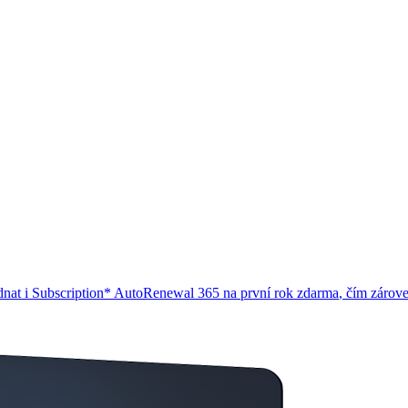
dnat i
Subscription* AutoRenewal 365
na první rok
zdarma
, čím zárov