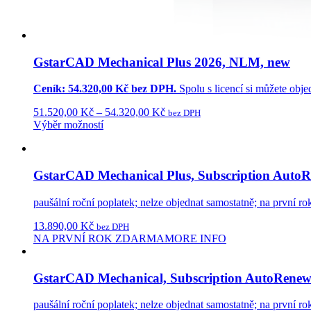
GstarCAD Mechanical Plus 2026, NLM, new
Ceník: 54.320,00 Kč bez DPH.
Spolu s licencí si můžete obje
51.520,00
Kč
–
54.320,00
Kč
bez DPH
Výběr možností
GstarCAD Mechanical Plus, Subscription Auto
paušální roční poplatek; nelze objednat samostatně; na první r
13.890,00
Kč
bez DPH
NA PRVNÍ ROK ZDARMA
MORE INFO
GstarCAD Mechanical, Subscription AutoRene
paušální roční poplatek; nelze objednat samostatně; na první r