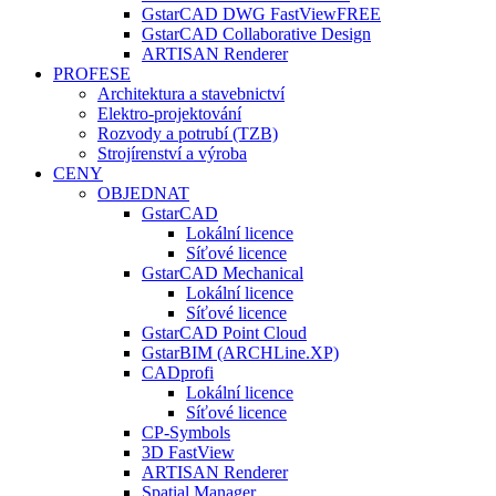
GstarCAD DWG FastView
FREE
GstarCAD Collaborative Design
ARTISAN Renderer
PROFESE
Architektura a stavebnictví
Elektro-projektování
Rozvody a potrubí (TZB)
Strojírenství a výroba
CENY
OBJEDNAT
GstarCAD
Lokální licence
Síťové licence
GstarCAD Mechanical
Lokální licence
Síťové licence
GstarCAD Point Cloud
GstarBIM (ARCHLine.XP)
CADprofi
Lokální licence
Síťové licence
CP-Symbols
3D FastView
ARTISAN Renderer
Spatial Manager