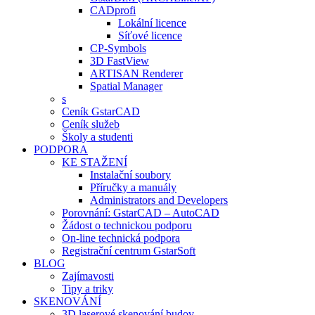
CADprofi
Lokální licence
Síťové licence
CP-Symbols
3D FastView
ARTISAN Renderer
Spatial Manager
s
Ceník GstarCAD
Ceník služeb
Školy a studenti
PODPORA
KE STAŽENÍ
Instalační soubory
Příručky a manuály
Administrators and Developers
Porovnání: GstarCAD – AutoCAD
Žádost o technickou podporu
On-line technická podpora
Registrační centrum GstarSoft
BLOG
Zajímavosti
Tipy a triky
SKENOVÁNÍ
3D laserové skenování budov