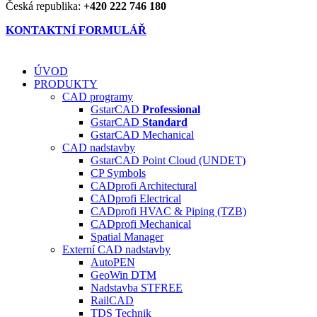
Česká republika:
+420 222 746 180
KONTAKTNÍ FORMULÁŘ
ÚVOD
PRODUKTY
CAD programy
GstarCAD
Professional
GstarCAD
Standard
GstarCAD Mechanical
CAD nadstavby
GstarCAD Point Cloud (UNDET)
CP Symbols
CADprofi Architectural
CADprofi Electrical
CADprofi HVAC & Piping (TZB)
CADprofi Mechanical
Spatial Manager
Externí CAD nadstavby
AutoPEN
GeoWin DTM
Nadstavba ST
FREE
RailCAD
TDS Technik