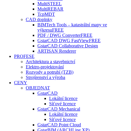
MultiSTEEL
MultiREBAR
TcpMDT
CAD doplnky
BIMTech Tools – katastrální mapy ve
výkresu
FREE
PDF / DWG Converter
FREE
GstarCAD DWG FastView
FREE
GstarCAD Collaborative Design
ARTISAN Renderer
PROFESE
Architektura a stavebnictví
Elektro-projektování
Rozvody a potrubí (TZB)
Strojírenství a výroba
CENY
OBJEDNAT
GstarCAD
Lokální licence
Síťové licence
GstarCAD Mechanical
Lokální licence
Síťové licence
GstarCAD Point Cloud
GstarBIM (ARCHLine.XP)