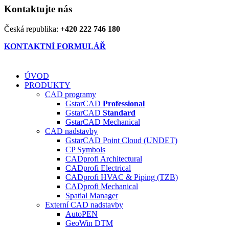
Kontaktujte nás
Česká republika:
+420 222 746 180
KONTAKTNÍ FORMULÁŘ
ÚVOD
PRODUKTY
CAD programy
GstarCAD
Professional
GstarCAD
Standard
GstarCAD Mechanical
CAD nadstavby
GstarCAD Point Cloud (UNDET)
CP Symbols
CADprofi Architectural
CADprofi Electrical
CADprofi HVAC & Piping (TZB)
CADprofi Mechanical
Spatial Manager
Externí CAD nadstavby
AutoPEN
GeoWin DTM