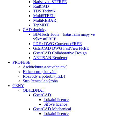
Nadstavba ST
FREE
RailCAD
TDS Technik
MultiSTEEL
MultiREBAR
TcpMDT
CAD doplnky
BIMTech Tools – katastrální mapy ve
výkresu
FREE
PDF / DWG Converter
FREE
GstarCAD DWG FastView
FREE
GstarCAD Collaborative Design
ARTISAN Renderer
PROFESE
Architektura a stavebnictví
Elektro-projektování
Rozvody a potrubí (TZB)
Strojírenství a výroba
CENY
OBJEDNAT
GstarCAD
Lokální licence
Síťové licence
GstarCAD Mechanical
Lokální licence