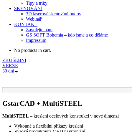
Tipy a triky
SKENOVÁNÍ
3D laserové skenování budov
Webinář
KONTAKT
Zavolejte nám
GS SOFT Bohemia – kdo jsme a co děláme
Impressum
No products in cart.
ZKUŠEBNÍ
VERZE
30 dní
GstarCAD + MultiSTEEL
MultiSTEEL
– kreslení ocelových konstrukcí v nové dimenzi
Výkonné a flexibilní příkazy kreslení
Vysoká produktivita CAD navrhování