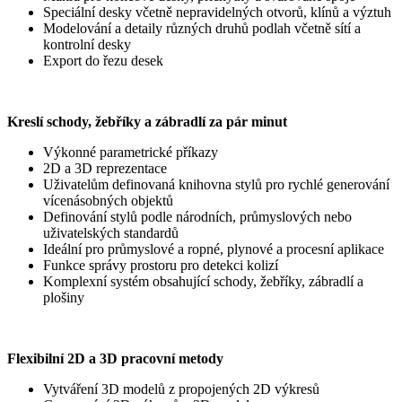
Speciální desky včetně nepravidelných otvorů, klínů a výztuh
Modelování a detaily různých druhů podlah včetně sítí a
kontrolní desky
Export do řezu desek
Kreslí schody, žebříky a zábradlí za pár minut
Výkonné parametrické příkazy
2D a 3D reprezentace
Uživatelům definovaná knihovna stylů pro rychlé generování
vícenásobných objektů
Definování stylů podle národních, průmyslových nebo
uživatelských standardů
Ideální pro průmyslové a ropné, plynové a procesní aplikace
Funkce správy prostoru pro detekci kolizí
Komplexní systém obsahující schody, žebříky, zábradlí a
plošiny
Flexibilní 2D a 3D pracovní metody
Vytváření 3D modelů z propojených 2D výkresů