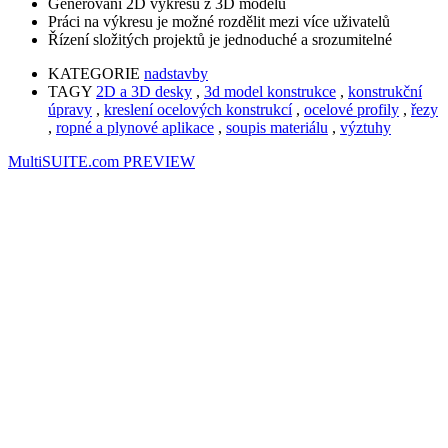
Generování 2D výkresů z 3D modelu
Práci na výkresu je možné rozdělit mezi více uživatelů
Řízení složitých projektů je jednoduché a srozumitelné
KATEGORIE
nadstavby
TAGY
2D a 3D desky
,
3d model konstrukce
,
konstrukční
úpravy
,
kreslení ocelových konstrukcí
,
ocelové profily
,
řezy
,
ropné a plynové aplikace
,
soupis materiálu
,
výztuhy
MultiSUITE.com
PREVIEW