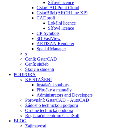
Síťové licence
GstarCAD Point Cloud
GstarBIM (ARCHLine.XP)
CADprofi
Lokální licence
Síťové licence
CP-Symbols
3D FastView
ARTISAN Renderer
Spatial Manager
s
Ceník GstarCAD
Ceník služeb
Školy a studenti
PODPORA
KE STAŽENÍ
Instalační soubory
Příručky a manuály
Administrators and Developers
Porovnání: GstarCAD – AutoCAD
Žádost o technickou podporu
On-line technická podpora
Registrační centrum GstarSoft
BLOG
Zajímavosti