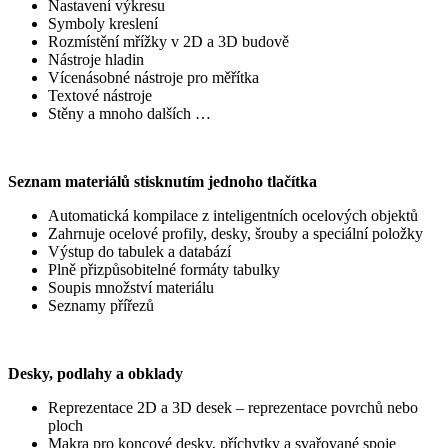
Nastavení výkresu
Symboly kreslení
Rozmístění mřížky v 2D a 3D budově
Nástroje hladin
Vícenásobné nástroje pro měřítka
Textové nástroje
Stěny a mnoho dalších …
Seznam materiálů stisknutím jednoho tlačítka
Automatická kompilace z inteligentních ocelových objektů
Zahrnuje ocelové profily, desky, šrouby a speciální položky
Výstup do tabulek a databází
Plně přizpůsobitelné formáty tabulky
Soupis množství materiálu
Seznamy přířezů
Desky, podlahy a obklady
Reprezentace 2D a 3D desek – reprezentace povrchů nebo
ploch
Makra pro koncové desky, příchytky a svařované spoje