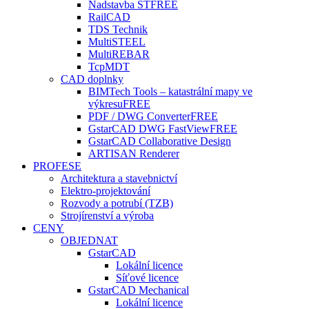
Nadstavba ST
FREE
RailCAD
TDS Technik
MultiSTEEL
MultiREBAR
TcpMDT
CAD doplnky
BIMTech Tools – katastrální mapy ve
výkresu
FREE
PDF / DWG Converter
FREE
GstarCAD DWG FastView
FREE
GstarCAD Collaborative Design
ARTISAN Renderer
PROFESE
Architektura a stavebnictví
Elektro-projektování
Rozvody a potrubí (TZB)
Strojírenství a výroba
CENY
OBJEDNAT
GstarCAD
Lokální licence
Síťové licence
GstarCAD Mechanical
Lokální licence