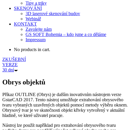
Tipy a triky
SKENOVÁNÍ
3D laserové skenování budov
Webinář
KONTAKT
Zavolejte nám
GS SOFT Bohemia – kdo jsme a co děláme
Impressum
No products in cart.
ZKUŠEBNÍ
VERZE
30 dní
Obrys objektů
Příkaz OUTLINE (Obrys) je dalším inovativním nástrojem verze
GstarCAD 2017. Tento nástroj umožňuje extrahování obrysového
tvaru vybraných uzavřených objektů pomocí metody výběru oknem.
Obrysový tvar je ve skutečnosti objekt křivky vytvořený v aktuální
hladině, ve které uživatel pracuje.
Nástroj lze použít například pro extrahování obrysového tvaru