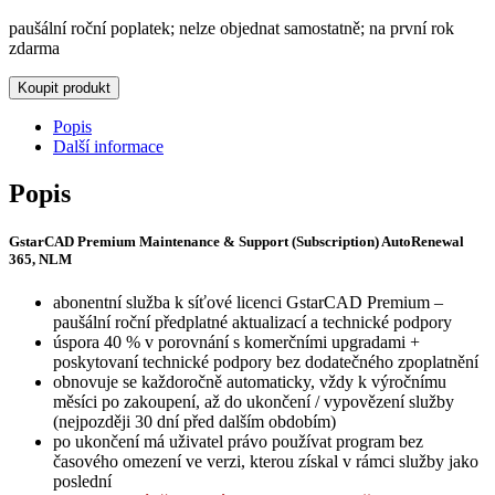
paušální roční poplatek; nelze objednat samostatně; na první rok
zdarma
Koupit produkt
Popis
Další informace
Popis
GstarCAD Premium Maintenance & Support (Subscription) AutoRenewal
365, NLM
abonentní služba k síťové licenci GstarCAD Premium –
paušální roční předplatné aktualizací a technické podpory
úspora 40 % v porovnání s komerčními upgradami +
poskytovaní technické podpory bez dodatečného zpoplatnění
obnovuje se každoročně automaticky, vždy k výročnímu
měsíci po zakoupení, až do ukončení / vypovězení služby
(nejpozději 30 dní před dalším obdobím)
po ukončení má uživatel právo používat program bez
časového omezení ve verzi, kterou získal v rámci služby jako
poslední