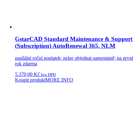
GstarCAD Standard Maintenance & Support
(Subscription) AutoRenewal 365, NLM
paušální roční poplatek; nelze objednat samostatně; na první
rok zdarma
5.370,00
Kč
bez DPH
Koupit produkt
MORE INFO