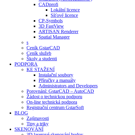
CADprofi
Lokální licence
Síťové licence
CP-Symbols
3D FastView
ARTISAN Renderer
Spatial Manager
s
Ceník GstarCAD
Ceník služeb
Školy a studenti
PODPORA
KE STAŽENÍ
Instalační soubory
Příručky a manuály
Administrators and Developers
Porovnání: GstarCAD – AutoCAD
Žádost o technickou podporu
On-line technická podpora
Registrační centrum GstarSoft
BLOG
Zajímavosti
Tipy a triky
SKENOVÁNÍ
3D laserové skenování budov