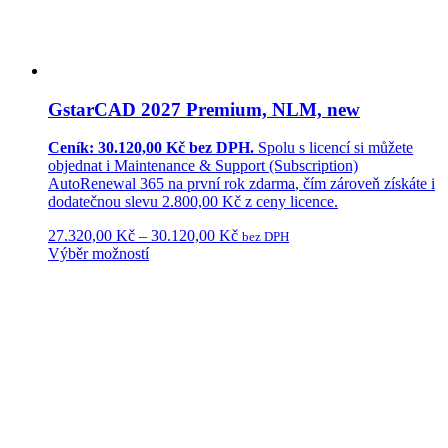
GstarCAD 2027 Premium, NLM, new
Ceník: 30.120,00 Kč bez DPH.
Spolu s licencí si můžete
objednat i
Maintenance & Support (Subscription)
AutoRenewal 365
na první rok
zdarma
, čím zároveň získáte i
dodatečnou
slevu 2.800,00 Kč
z ceny licence.
27.320,00
Kč
–
30.120,00
Kč
bez DPH
Výběr možností