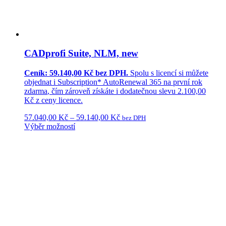
CADprofi Suite, NLM, new
Ceník: 59.140,00 Kč bez DPH.
Spolu s licencí si můžete
objednat i
Subscription* AutoRenewal 365
na první rok
zdarma
, čím zároveň získáte i dodatečnou
slevu 2.100,00
Kč
z ceny licence.
57.040,00
Kč
–
59.140,00
Kč
bez DPH
Výběr možností