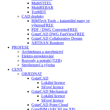
MultiSTEEL
MultiREBAR
TcpMDT
CAD doplnky
BIMTech Tools – katastrální mapy ve
výkresu
FREE
PDF / DWG Converter
FREE
GstarCAD DWG FastView
FREE
GstarCAD Collaborative Design
ARTISAN Renderer
PROFESE
Architektura a stavebnictví
Elektro-projektování
Rozvody a potrubí (TZB)
Strojírenství a výroba
CENY
OBJEDNAT
GstarCAD
Lokální licence
Síťové licence
GstarCAD Mechanical
Lokální licence
Síťové licence
GstarCAD Point Cloud
GstarBIM (ARCHLine.XP)