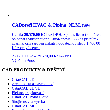
CADprofi HVAC & Piping, NLM, new
Ceník: 29.570,00 Kč bez DPH.
Spolu s licencí si můžete
objednat i
Subscription* AutoRenewal 365
na první rok
zdarma
, čím zároveň získáte i dodatečnou
slevu 1.400,00
Kč
z ceny licence.
28.170,00
Kč
–
29.570,00
Kč
bez DPH
Výběr možností
CAD PRODUKTY & ŘEŠENÍ
GstarCAD 2D
Architektura a stavebnictví
GstarCAD 2D/3D
Elektro-projektování
GstarCAD Point Cloud
Strojírenství a výroba
GstarCAD MC