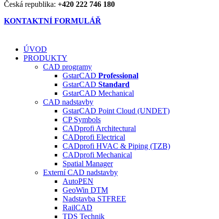
Česká republika:
+420 222 746 180
KONTAKTNÍ FORMULÁŘ
ÚVOD
PRODUKTY
CAD programy
GstarCAD
Professional
GstarCAD
Standard
GstarCAD Mechanical
CAD nadstavby
GstarCAD Point Cloud (UNDET)
CP Symbols
CADprofi Architectural
CADprofi Electrical
CADprofi HVAC & Piping (TZB)
CADprofi Mechanical
Spatial Manager
Externí CAD nadstavby
AutoPEN
GeoWin DTM
Nadstavba ST
FREE
RailCAD
TDS Technik