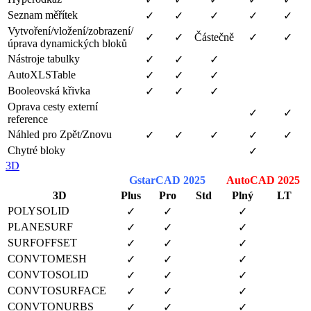
Seznam měřítek
✓
✓
✓
✓
✓
Vytvoření/vložení/zobrazení/
✓
✓
Částečně
✓
✓
úprava dynamických bloků
Nástroje tabulky
✓
✓
✓
AutoXLSTable
✓
✓
✓
Booleovská křivka
✓
✓
✓
Oprava cesty externí
✓
✓
reference
Náhled pro Zpět/Znovu
✓
✓
✓
✓
✓
Chytré bloky
✓
3D
GstarCAD 2025
AutoCAD 2025
3D
Plus
Pro
Std
Plný
LT
POLYSOLID
✓
✓
✓
PLANESURF
✓
✓
✓
SURFOFFSET
✓
✓
✓
CONVTOMESH
✓
✓
✓
CONVTOSOLID
✓
✓
✓
CONVTOSURFACE
✓
✓
✓
CONVTONURBS
✓
✓
✓