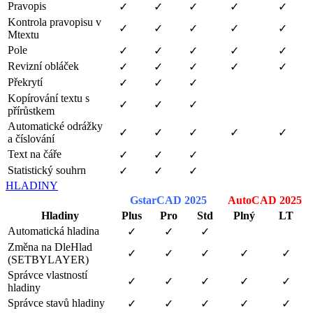
Pravopis
✓
✓
✓
✓
✓
Kontrola pravopisu v
✓
✓
✓
✓
✓
Mtextu
Pole
✓
✓
✓
✓
✓
Revizní obláček
✓
✓
✓
✓
✓
Překrytí
✓
✓
✓
Kopírování textu s
✓
✓
✓
přírůstkem
Automatické odrážky
✓
✓
✓
✓
✓
a číslování
Text na čáře
✓
✓
✓
Statistický souhrn
✓
✓
✓
HLADINY
GstarCAD 2025
AutoCAD 2025
Hladiny
Plus
Pro
Std
Plný
LT
Automatická hladina
✓
✓
✓
Změna na DleHlad
✓
✓
✓
✓
✓
(SETBYLAYER)
Správce vlastností
✓
✓
✓
✓
✓
hladiny
Správce stavů hladiny
✓
✓
✓
✓
✓