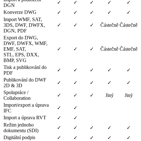
✓
✓
✓
✓
✓
DGN
Konverze DWG
✓
✓
✓
✓
✓
Import WMF, SAT,
3DS, DWF, DWFX,
✓
✓
✓
Částečně
Částečně
DGN, PDF
Export do DWG,
DWF, DWFX, WMF,
EMF, SAT,
✓
✓
✓
Částečně
Částečně
STL, EPS, DXX,
BMP, SVG
Tisk a publikování do
✓
✓
✓
✓
✓
PDF
Publikování do DWF
✓
✓
✓
✓
✓
2D & 3D
Spolupráce /
✓
✓
✓
Jiný
Jiný
Collaboration
Import/export a úprava
✓
✓
IFC
Import a úprava RVT
✓
✓
Režim jednoho
✓
✓
✓
✓
✓
dokumentu (SDI)
Digitální podpis
✓
✓
✓
✓
✓