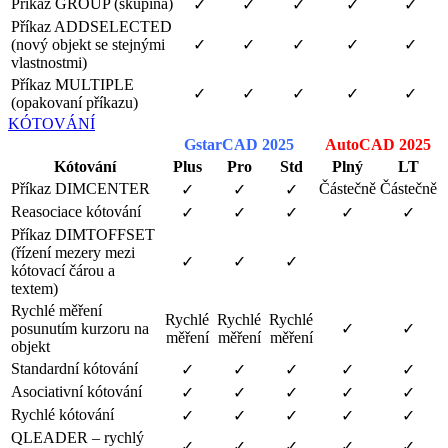
Příkaz GROUP (skupina)
✓
✓
✓
✓
✓
Příkaz ADDSELECTED
(nový objekt se stejnými
✓
✓
✓
✓
✓
vlastnostmi)
Příkaz MULTIPLE
✓
✓
✓
✓
✓
(opakovaní příkazu)
KÓTOVÁNÍ
GstarCAD 2025
AutoCAD 2025
Kótování
Plus
Pro
Std
Plný
LT
Příkaz DIMCENTER
Částečně
Částečně
✓
✓
✓
Reasociace kótování
✓
✓
✓
✓
✓
Příkaz DIMTOFFSET
(řízení mezery mezi
✓
✓
✓
kótovací čárou a
textem)
Rychlé měření
Rychlé
Rychlé
Rychlé
posunutím kurzoru na
✓
✓
měření
měření
měření
objekt
Standardní kótování
✓
✓
✓
✓
✓
Asociativní kótování
✓
✓
✓
✓
✓
Rychlé kótování
✓
✓
✓
✓
✓
QLEADER – rychlý
✓
✓
✓
✓
✓