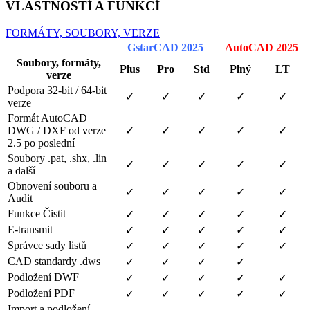
VLASTNOSTÍ A FUNKCÍ
FORMÁTY, SOUBORY, VERZE
GstarCAD 2025
AutoCAD 2025
Soubory, formáty,
Plus
Pro
Std
Plný
LT
verze
Podpora 32-bit / 64-bit
✓
✓
✓
✓
✓
verze
Formát AutoCAD
DWG / DXF od verze
✓
✓
✓
✓
✓
2.5 po poslední
Soubory .pat, .shx, .lin
✓
✓
✓
✓
✓
a další
Obnovení souboru a
✓
✓
✓
✓
✓
Audit
Funkce Čistit
✓
✓
✓
✓
✓
E-transmit
✓
✓
✓
✓
✓
Správce sady listů
✓
✓
✓
✓
✓
CAD standardy .dws
✓
✓
✓
✓
Podložení DWF
✓
✓
✓
✓
✓
Podložení PDF
✓
✓
✓
✓
✓
Import a podložení