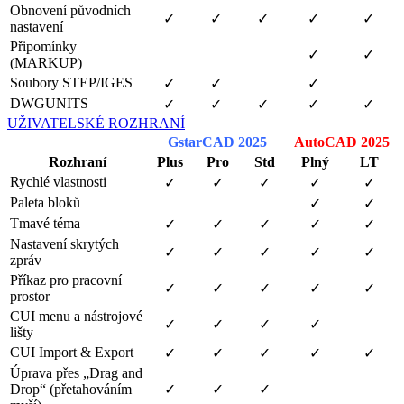
Obnovení původních
✓
✓
✓
✓
✓
nastavení
Připomínky
✓
✓
(MARKUP)
Soubory STEP/IGES
✓
✓
✓
DWGUNITS
✓
✓
✓
✓
✓
UŽIVATELSKÉ ROZHRANÍ
GstarCAD 2025
AutoCAD 2025
Rozhraní
Plus
Pro
Std
Plný
LT
Rychlé vlastnosti
✓
✓
✓
✓
✓
Paleta bloků
✓
✓
Tmavé téma
✓
✓
✓
✓
✓
Nastavení skrytých
✓
✓
✓
✓
✓
zpráv
Příkaz pro pracovní
✓
✓
✓
✓
✓
prostor
CUI menu a nástrojové
✓
✓
✓
✓
lišty
CUI Import & Export
✓
✓
✓
✓
✓
Úprava přes „Drag and
Drop“ (přetahováním
✓
✓
✓