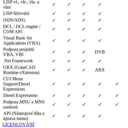
LISP vl-, vlr-, vla- a
✓
✓
✓
✓
vlax
LISP šifrování
✓
✓
✓
✓
(SDS/ADS)
✓
✓
✓
✓
DCL / DCL engine /
✓
✓
✓
✓
COM API
Visual Basic for
✓
✓
✓
✓
Applications (VBA)
Podpora projektů
✓
✓
✓
DVB
VBA, VBI
.Net Framework
✓
✓
✓
✓
GRX (GstarCAD
✓
✓
✓
ARX
Runtime eXtension)
CUI Menu
Support/Diesel
✓
✓
✓
✓
✓
Expressions
Diesel Expressions
✓
✓
✓
✓
✓
Podpora MNU a MNS
✓
✓
✓
✓
✓
souborů
API (Nástrojové lišta a
✓
✓
✓
✓
úprava menu)
LICENCOVÁNÍ