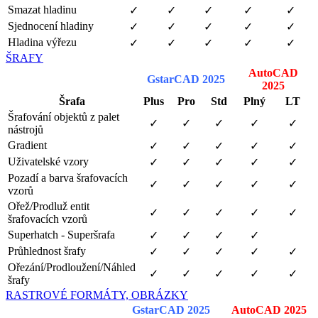
Smazat hladinu
✓
✓
✓
✓
✓
Sjednocení hladiny
✓
✓
✓
✓
✓
Hladina výřezu
✓
✓
✓
✓
✓
ŠRAFY
AutoCAD
GstarCAD 2025
2025
Šrafa
Plus
Pro
Std
Plný
LT
Šrafování objektů z palet
✓
✓
✓
✓
✓
nástrojů
Gradient
✓
✓
✓
✓
✓
Uživatelské vzory
✓
✓
✓
✓
✓
Pozadí a barva šrafovacích
✓
✓
✓
✓
✓
vzorů
Ořež/Prodluž entit
✓
✓
✓
✓
✓
šrafovacích vzorů
Superhatch - Superšrafa
✓
✓
✓
✓
Průhlednost šrafy
✓
✓
✓
✓
✓
Ořezání/Prodloužení/Náhled
✓
✓
✓
✓
✓
šrafy
RASTROVÉ FORMÁTY, OBRÁZKY
GstarCAD 2025
AutoCAD 2025