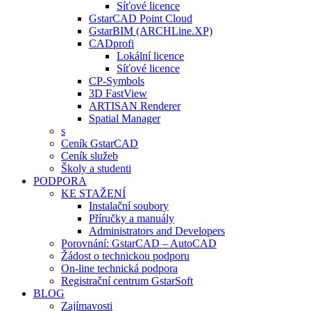
Síťové licence
GstarCAD Point Cloud
GstarBIM (ARCHLine.XP)
CADprofi
Lokální licence
Síťové licence
CP-Symbols
3D FastView
ARTISAN Renderer
Spatial Manager
s
Ceník GstarCAD
Ceník služeb
Školy a studenti
PODPORA
KE STAŽENÍ
Instalační soubory
Příručky a manuály
Administrators and Developers
Porovnání: GstarCAD – AutoCAD
Žádost o technickou podporu
On-line technická podpora
Registrační centrum GstarSoft
BLOG
Zajímavosti