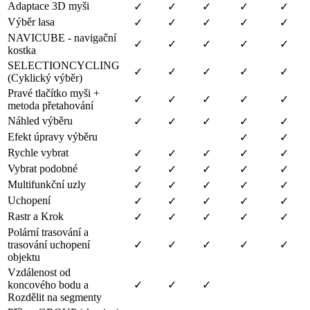
Adaptace 3D myši
✓
✓
✓
✓
✓
Výběr lasa
✓
✓
✓
✓
✓
NAVICUBE - navigační
✓
✓
✓
✓
✓
kostka
SELECTIONCYCLING
✓
✓
✓
✓
✓
(Cyklický výběr)
Pravé tlačítko myši +
✓
✓
✓
✓
✓
metoda přetahování
Náhled výběru
✓
✓
✓
✓
✓
Efekt úpravy výběru
✓
✓
Rychle vybrat
✓
✓
✓
✓
✓
Vybrat podobné
✓
✓
✓
✓
✓
Multifunkční uzly
✓
✓
✓
✓
✓
Uchopení
✓
✓
✓
✓
✓
Rastr a Krok
✓
✓
✓
✓
✓
Polární trasování a
trasování uchopení
✓
✓
✓
✓
✓
objektu
Vzdálenost od
koncového bodu a
✓
✓
✓
Rozdělit na segmenty