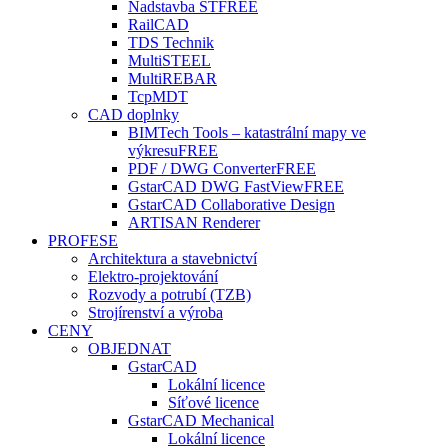
Nadstavba ST
FREE
RailCAD
TDS Technik
MultiSTEEL
MultiREBAR
TcpMDT
CAD doplnky
BIMTech Tools – katastrální mapy ve
výkresu
FREE
PDF / DWG Converter
FREE
GstarCAD DWG FastView
FREE
GstarCAD Collaborative Design
ARTISAN Renderer
PROFESE
Architektura a stavebnictví
Elektro-projektování
Rozvody a potrubí (TZB)
Strojírenství a výroba
CENY
OBJEDNAT
GstarCAD
Lokální licence
Síťové licence
GstarCAD Mechanical
Lokální licence