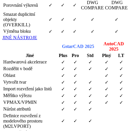
DWG
DWG
Porovnání výkresů
✓
✓
✓
COMPARE
COMPARE
Smazat duplicitní
objekty
✓
✓
✓
✓
✓
(OVERKILL)
Výměna bloku
✓
✓
✓
✓
✓
JINÉ NÁSTROJE
AutoCAD
GstarCAD 2025
2025
Jiné
Plus
Pro
Std
Plný
LT
Hardwarová akcelerace
✓
✓
✓
✓
✓
Rozdělit v bodě
✓
✓
✓
✓
✓
Oblast
✓
✓
✓
✓
Vytvořit tvar
✓
✓
✓
✓
✓
Import rozvržení jako listů
✓
✓
✓
✓
✓
Měřítko výřezu
✓
✓
✓
✓
✓
VPMAX/VPMIN
✓
✓
✓
✓
✓
Nárůst atributů
✓
✓
✓
Definice rozvržení z
modelového prostoru
✓
✓
✓
(M2LVPORT)