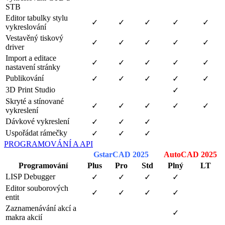
STB
Editor tabulky stylu
✓
✓
✓
✓
✓
vykreslování
Vestavěný tiskový
✓
✓
✓
✓
✓
driver
Import a editace
✓
✓
✓
✓
✓
nastavení stránky
Publikování
✓
✓
✓
✓
✓
3D Print Studio
✓
Skryté a stínované
✓
✓
✓
✓
✓
vykreslení
Dávkové vykreslení
✓
✓
✓
Uspořádat rámečky
✓
✓
✓
PROGRAMOVÁNÍ A API
GstarCAD 2025
AutoCAD 2025
Programování
Plus
Pro
Std
Plný
LT
LISP Debugger
✓
✓
✓
✓
Editor souborových
✓
✓
✓
✓
entit
Zaznamenávání akcí a
✓
makra akcií