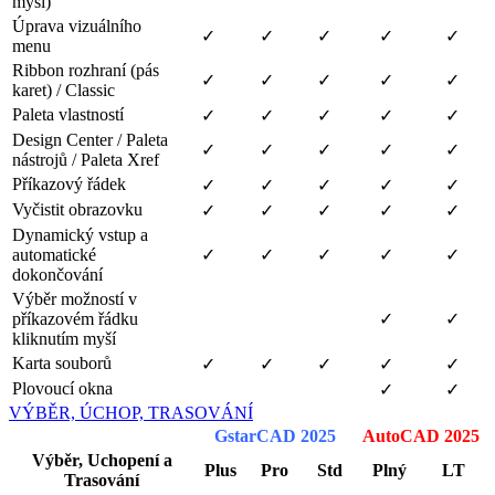
myší)
Úprava vizuálního
✓
✓
✓
✓
✓
menu
Ribbon rozhraní (pás
✓
✓
✓
✓
✓
karet) / Classic
Paleta vlastností
✓
✓
✓
✓
✓
Design Center / Paleta
✓
✓
✓
✓
✓
nástrojů / Paleta Xref
Příkazový řádek
✓
✓
✓
✓
✓
Vyčistit obrazovku
✓
✓
✓
✓
✓
Dynamický vstup a
automatické
✓
✓
✓
✓
✓
dokončování
Výběr možností v
příkazovém řádku
✓
✓
kliknutím myší
Karta souborů
✓
✓
✓
✓
✓
Plovoucí okna
✓
✓
VÝBĚR, ÚCHOP, TRASOVÁNÍ
GstarCAD 2025
AutoCAD 2025
Výběr, Uchopení a
Plus
Pro
Std
Plný
LT
Trasování