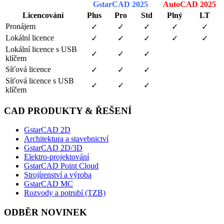
GstarCAD 2025
AutoCAD 2025
Licencování
Plus
Pro
Std
Plný
LT
Pronájem
✓
✓
✓
✓
✓
Lokální licence
✓
✓
✓
✓
✓
Lokální licence s USB
✓
✓
✓
klíčem
Síťová licence
✓
✓
✓
Síťová licence s USB
✓
✓
✓
klíčem
CAD PRODUKTY & ŘEŠENÍ
GstarCAD 2D
Architektura a stavebnictví
GstarCAD 2D/3D
Elektro-projektování
GstarCAD Point Cloud
Strojírenství a výroba
GstarCAD MC
Rozvody a potrubí (TZB)
ODBĚR NOVINEK