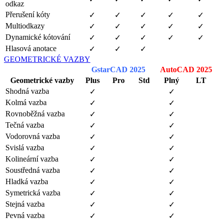
odkaz
Přerušení kóty
✓
✓
✓
✓
✓
Multiodkazy
✓
✓
✓
✓
✓
Dynamické kótování
✓
✓
✓
✓
✓
Hlasová anotace
✓
✓
✓
GEOMETRICKÉ VAZBY
GstarCAD 2025
AutoCAD 2025
Geometrické vazby
Plus
Pro
Std
Plný
LT
Shodná vazba
✓
✓
Kolmá vazba
✓
✓
Rovnoběžná vazba
✓
✓
Tečná vazba
✓
✓
Vodorovná vazba
✓
✓
Svislá vazba
✓
✓
Kolineární vazba
✓
✓
Soustředná vazba
✓
✓
Hladká vazba
✓
✓
Symetrická vazba
✓
✓
Stejná vazba
✓
✓
Pevná vazba
✓
✓