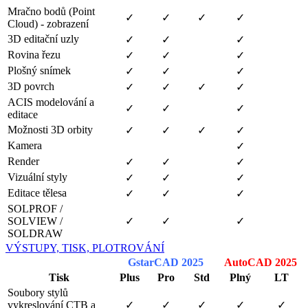
Mračno bodů (Point
✓
✓
✓
✓
Cloud) - zobrazení
3D editační uzly
✓
✓
✓
Rovina řezu
✓
✓
✓
Plošný snímek
✓
✓
✓
3D povrch
✓
✓
✓
✓
ACIS modelování a
✓
✓
✓
editace
Možnosti 3D orbity
✓
✓
✓
✓
Kamera
✓
Render
✓
✓
✓
Vizuální styly
✓
✓
✓
Editace tělesa
✓
✓
✓
SOLPROF /
SOLVIEW /
✓
✓
✓
SOLDRAW
VÝSTUPY, TISK, PLOTROVÁNÍ
GstarCAD 2025
AutoCAD 2025
Tisk
Plus
Pro
Std
Plný
LT
Soubory stylů
vykreslování CTB a
✓
✓
✓
✓
✓