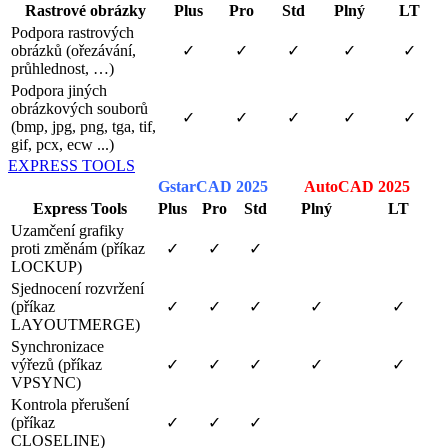
Rastrové obrázky
Plus
Pro
Std
Plný
LT
Podpora rastrových
obrázků (ořezávání,
✓
✓
✓
✓
✓
průhlednost, …)
Podpora jiných
obrázkových souborů
✓
✓
✓
✓
✓
(bmp, jpg, png, tga, tif,
gif, pcx, ecw ...)
EXPRESS TOOLS
GstarCAD 2025
AutoCAD 2025
Express Tools
Plus
Pro
Std
Plný
LT
Uzamčení grafiky
proti změnám (příkaz
✓
✓
✓
LOCKUP)
Sjednocení rozvržení
(příkaz
✓
✓
✓
✓
✓
LAYOUTMERGE)
Synchronizace
výřezů (příkaz
✓
✓
✓
✓
✓
VPSYNC)
Kontrola přerušení
(příkaz
✓
✓
✓
CLOSELINE)