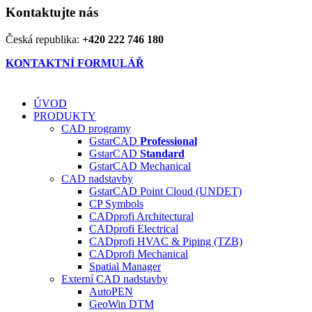
Kontaktujte nás
Česká republika:
+420 222 746 180
KONTAKTNÍ FORMULÁŘ
ÚVOD
PRODUKTY
CAD programy
GstarCAD
Professional
GstarCAD
Standard
GstarCAD Mechanical
CAD nadstavby
GstarCAD Point Cloud (UNDET)
CP Symbols
CADprofi Architectural
CADprofi Electrical
CADprofi HVAC & Piping (TZB)
CADprofi Mechanical
Spatial Manager
Externí CAD nadstavby
AutoPEN
GeoWin DTM