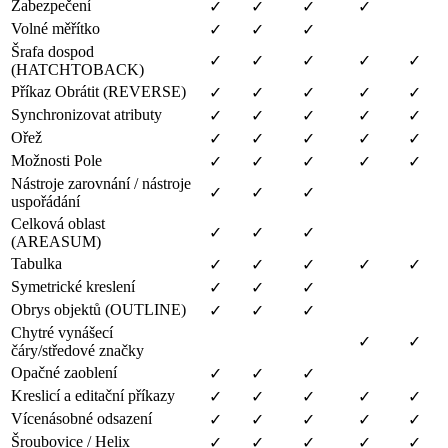
Zabezpečení
✓
✓
✓
✓
Volné měřítko
✓
✓
✓
Šrafa dospod
✓
✓
✓
✓
✓
(HATCHTOBACK)
Příkaz Obrátit (REVERSE)
✓
✓
✓
✓
✓
Synchronizovat atributy
✓
✓
✓
✓
✓
Ořež
✓
✓
✓
✓
✓
Možnosti Pole
✓
✓
✓
✓
✓
Nástroje zarovnání / nástroje
✓
✓
✓
uspořádání
Celková oblast
✓
✓
✓
(AREASUM)
Tabulka
✓
✓
✓
✓
✓
Symetrické kreslení
✓
✓
✓
Obrys objektů (OUTLINE)
✓
✓
✓
Chytré vynášecí
✓
✓
čáry/středové značky
Opačné zaoblení
✓
✓
✓
Kreslicí a editační příkazy
✓
✓
✓
✓
✓
Vícenásobné odsazení
✓
✓
✓
✓
✓
Šroubovice / Helix
✓
✓
✓
✓
✓