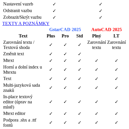
Nastavení vazeb
✓
✓
Odstranit vazbu
✓
✓
Zobrazit/Skrýt vazbu
✓
✓
TEXTY A POZNÁMKY
GstarCAD 2025
AutoCAD 2025
Text
Plus
Pro
Std
Plný
LT
Zarovnání textu /
Zarovnání
Zarovnání
✓
✓
✓
Textová shoda
textu
textu
Změnit text
✓
✓
✓
Mtext
✓
✓
✓
✓
✓
Horní a dolní index u
✓
✓
✓
✓
✓
Mtextu
Text
✓
✓
✓
✓
✓
Multi-jazyková sada
✓
✓
✓
✓
✓
znaků
In-place textový
editor (úprav na
✓
✓
✓
✓
✓
místě)
Mtext editor
✓
✓
✓
✓
✓
Podpora .shx a .ttf
✓
✓
✓
✓
✓
fontů