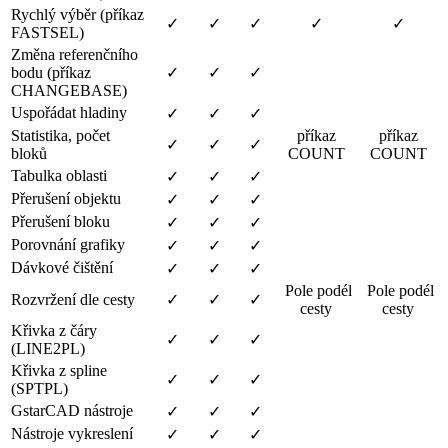
Rychlý výběr (příkaz
✓
✓
✓
✓
✓
FASTSEL)
Změna referenčního
bodu (příkaz
✓
✓
✓
CHANGEBASE)
Uspořádat hladiny
✓
✓
✓
Statistika, počet
příkaz
příkaz
✓
✓
✓
bloků
COUNT
COUNT
Tabulka oblasti
✓
✓
✓
Přerušení objektu
✓
✓
✓
Přerušení bloku
✓
✓
✓
Porovnání grafiky
✓
✓
✓
Dávkové čištění
✓
✓
✓
Pole podél
Pole podél
Rozvržení dle cesty
✓
✓
✓
cesty
cesty
Křivka z čáry
✓
✓
✓
(LINE2PL)
Křivka z spline
✓
✓
✓
(SPTPL)
GstarCAD nástroje
✓
✓
✓
Nástroje vykreslení
✓
✓
✓