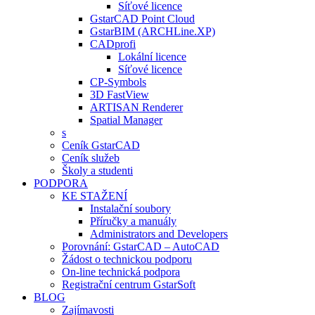
Síťové licence
GstarCAD Point Cloud
GstarBIM (ARCHLine.XP)
CADprofi
Lokální licence
Síťové licence
CP-Symbols
3D FastView
ARTISAN Renderer
Spatial Manager
s
Ceník GstarCAD
Ceník služeb
Školy a studenti
PODPORA
KE STAŽENÍ
Instalační soubory
Příručky a manuály
Administrators and Developers
Porovnání: GstarCAD – AutoCAD
Žádost o technickou podporu
On-line technická podpora
Registrační centrum GstarSoft
BLOG
Zajímavosti