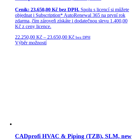
Ceník: 23.650,00 Kč bez DPH.
Spolu s licencí si můžete
objednat i
Subscription* AutoRenewal 365
na první rok
zdarma
, čím zároveň získáte i dodatečnou
slevu 1.400,00
Kč
z ceny licence.
22.250,00
Kč
–
23.650,00
Kč
bez DPH
Výběr možností
CADprofi HVAC & Piping (TZB), SLM, new