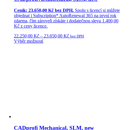
Ceník: 23.650,00 Kč bez DPH.
Spolu s licencí si můžete
objednat i
Subscription* AutoRenewal 365
na první rok
zdarma
, čím zároveň získáte i dodatečnou
slevu 1.400,00
Kč
z ceny licence.
22.250,00
Kč
–
23.650,00
Kč
bez DPH
Výběr možností
CADprofi Mechanical, SLM, new