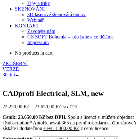
Tipy a triky
SKENOVÁNÍ
3D laserové skenování budov
Webinář
KONTAKT
Zavolejte nám
GS SOFT Bohemia – kdo jsme a co děláme
Impressum
No products in cart.
ZKUŠEBNÍ
VERZE
30 dní
CADprofi Electrical, SLM, new
22.250,00
Kč
–
23.650,00
Kč
bez DPH
Ceník: 23.650,00 Kč bez DPH.
Spolu s licencí si můžete objednat
i
Subscription* AutoRenewal 365
na první rok
zdarma
, čím zároveň
získáte i dodatečnou
slevu 1.400,00 Kč
z ceny licence.