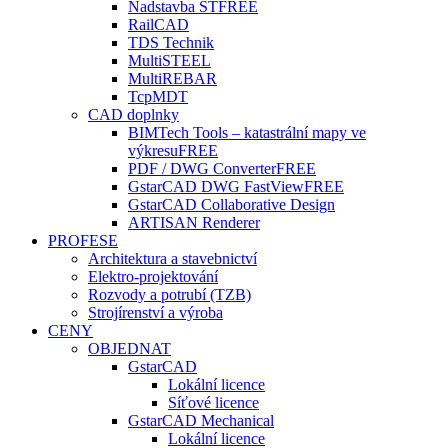
Nadstavba ST
FREE
RailCAD
TDS Technik
MultiSTEEL
MultiREBAR
TcpMDT
CAD doplnky
BIMTech Tools – katastrální mapy ve
výkresu
FREE
PDF / DWG Converter
FREE
GstarCAD DWG FastView
FREE
GstarCAD Collaborative Design
ARTISAN Renderer
PROFESE
Architektura a stavebnictví
Elektro-projektování
Rozvody a potrubí (TZB)
Strojírenství a výroba
CENY
OBJEDNAT
GstarCAD
Lokální licence
Síťové licence
GstarCAD Mechanical
Lokální licence