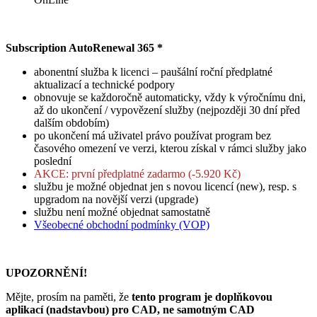
Subscription AutoRenewal 365 *
abonentní služba k licenci – paušální roční předplatné
aktualizací a technické podpory
obnovuje se každoročně automaticky, vždy k výročnímu dni,
až do ukončení / vypovězení služby (nejpozději 30 dní před
dalším obdobím)
po ukončení má uživatel právo používat program bez
časového omezení ve verzi, kterou získal v rámci služby jako
poslední
AKCE: první předplatné zadarmo (-5.920 Kč)
službu je možné objednat jen s novou licencí (new), resp. s
upgradom na novější verzi (upgrade)
službu není možné objednat samostatně
Všeobecné obchodní podmínky (VOP)
UPOZORNĚNÍ!
Mějte, prosím na paměti, že
tento program je doplňkovou
aplikací (nadstavbou) pro CAD, ne samotným CAD