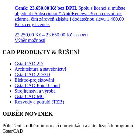
Ceník: 23.650,00 Kč bez DPH.
Spolu s licencí si můžete
objednat i
Subscription* AutoRenewal 365
na první rok
zdarma
, čím zároveň získáte i dodatečnou
slevu 1.400,00
Kč
z ceny licence.
22.250,00
Kč
–
23.650,00
Kč
bez DPH
Výběr možností
CAD PRODUKTY & ŘEŠENÍ
GstarCAD 2D
Architektura a stavebnictví
GstarCAD 2D/3D
Elektro-projektování
GstarCAD Point Cloud
Strojírenství a výroba
GstarCAD MC
Rozvody a potrubí (TZB)
ODBĚR NOVINEK
Přihlášení k odběru informací o novinkách a aktualizacích programu
GstarCAD.