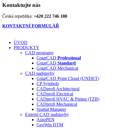
Kontaktujte nás
Česká republika:
+420 222 746 180
KONTAKTNÍ FORMULÁŘ
ÚVOD
PRODUKTY
CAD programy
GstarCAD
Professional
GstarCAD
Standard
GstarCAD Mechanical
CAD nadstavby
GstarCAD Point Cloud (UNDET)
CP Symbols
CADprofi Architectural
CADprofi Electrical
CADprofi HVAC & Piping (TZB)
CADprofi Mechanical
Spatial Manager
Externí CAD nadstavby
AutoPEN
GeoWin DTM