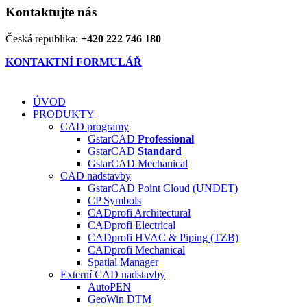
Kontaktujte nás
Česká republika:
+420 222 746 180
KONTAKTNÍ FORMULÁŘ
ÚVOD
PRODUKTY
CAD programy
GstarCAD
Professional
GstarCAD
Standard
GstarCAD Mechanical
CAD nadstavby
GstarCAD Point Cloud (UNDET)
CP Symbols
CADprofi Architectural
CADprofi Electrical
CADprofi HVAC & Piping (TZB)
CADprofi Mechanical
Spatial Manager
Externí CAD nadstavby
AutoPEN
GeoWin DTM