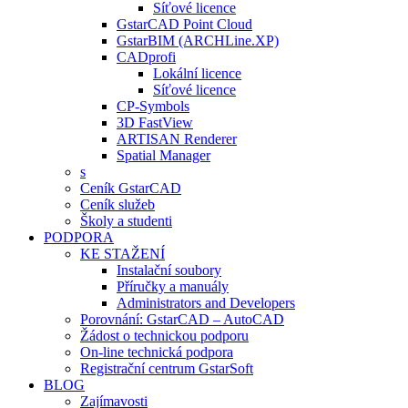
Síťové licence
GstarCAD Point Cloud
GstarBIM (ARCHLine.XP)
CADprofi
Lokální licence
Síťové licence
CP-Symbols
3D FastView
ARTISAN Renderer
Spatial Manager
s
Ceník GstarCAD
Ceník služeb
Školy a studenti
PODPORA
KE STAŽENÍ
Instalační soubory
Příručky a manuály
Administrators and Developers
Porovnání: GstarCAD – AutoCAD
Žádost o technickou podporu
On-line technická podpora
Registrační centrum GstarSoft
BLOG
Zajímavosti