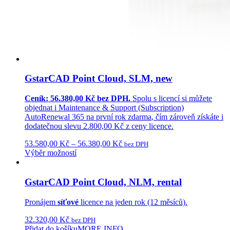
GstarCAD Point Cloud, SLM, new
Ceník: 56.380,00 Kč bez DPH.
Spolu s licencí si můžete
objednat i
Maintenance & Support (Subscription)
AutoRenewal 365
na první rok
zdarma
, čím zároveň získáte i
dodatečnou
slevu 2.800,00 Kč
z ceny licence.
53.580,00
Kč
–
56.380,00
Kč
bez DPH
Výběr možností
GstarCAD Point Cloud, NLM, rental
Pronájem
síťové
licence na jeden rok (12 měsíců).
32.320,00
Kč
bez DPH
Přidat do košíku
MORE INFO