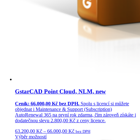
GstarCAD Point Cloud, NLM, new
Ceník: 66.000,00 Kč bez DPH.
Spolu s licencí si můžete
objednat i
Maintenance & Support (Subscription)
AutoRenewal 365
na první rok
zdarma
, čím zároveň získáte i
dodatečnou
slevu 2.800,00 Kč
z ceny licence.
63.200,00
Kč
–
66.000,00
Kč
bez DPH
Výběr možností