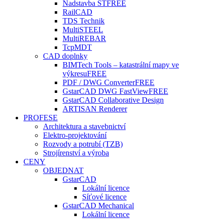
Nadstavba ST
FREE
RailCAD
TDS Technik
MultiSTEEL
MultiREBAR
TcpMDT
CAD doplnky
BIMTech Tools – katastrální mapy ve
výkresu
FREE
PDF / DWG Converter
FREE
GstarCAD DWG FastView
FREE
GstarCAD Collaborative Design
ARTISAN Renderer
PROFESE
Architektura a stavebnictví
Elektro-projektování
Rozvody a potrubí (TZB)
Strojírenství a výroba
CENY
OBJEDNAT
GstarCAD
Lokální licence
Síťové licence
GstarCAD Mechanical
Lokální licence